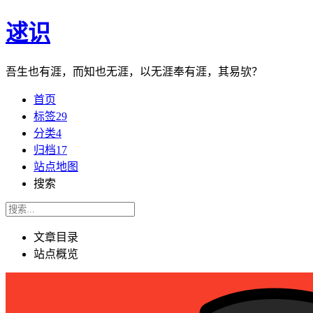
逑识
吾生也有涯，而知也无涯，以无涯奉有涯，其易欤？
首页
标签
29
分类
4
归档
17
站点地图
搜索
文章目录
站点概览